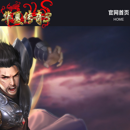
官网首页
HOME